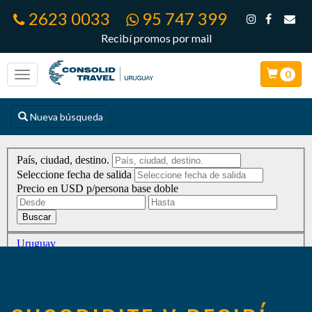
2623 0033
95 747 399
Recibí promos por mail
0
Nueva búsqueda